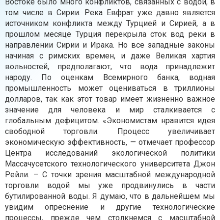
Востоке было много конфликтов, связанных с водой, в
том числе в Сирии. Река Евфрат уже давно является
источником конфликта между Турцией и Сирией, а в
прошлом месяце Турция перекрыла сток вод реки в
направлении Сирии и Ирака. Но все западные законы
начиная с римских времен, и даже Великая хартия
вольностей, предполагают, что вода принадлежит
народу. По оценкам Всемирного банка, водная
промышленность может оцениваться в триллионы
долларов, так как этот товар имеет жизненно важное
значение для человека и мир сталкивается с
глобальным дефицитом. «Экономистам нравится идея
свободной торговли. Процесс увеличивает
экономическую эффективность, — отмечает профессор
Центра исследований экологической политики
Массачусетского технологического университета Джон
Рейли. – С точки зрения масштабной международной
торговли водой мы уже продвинулись в части
бутилированной воды. Я думаю, что в дальнейшем мы
увидим опреснение и другие технологические
процессы, прежде чем столкнемся с масштабной