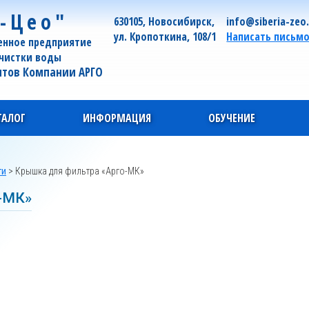
-Цео"
630105, Новосибирск,
info@siberia-zeo
ул. Кропоткина, 108/1
Написать письм
енное предприятие
очистки воды
нтов Компании АРГО
ТАЛОГ
ИНФОРМАЦИЯ
ОБУЧЕНИЕ
ти
>
Крышка для фильтра «Арго-МК»
-МК»