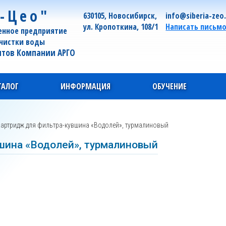
-Цео"
630105, Новосибирск,
info@siberia-zeo
ул. Кропоткина, 108/1
Написать письм
енное предприятие
очистки воды
нтов Компании АРГО
ТАЛОГ
ИНФОРМАЦИЯ
ОБУЧЕНИЕ
артридж для фильтра-кувшина «Водолей», турмалиновый
шина «Водолей», турмалиновый