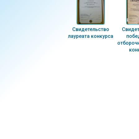
Свидетельство
Свидет
лауреата конкурса
побе
отборочн
кон