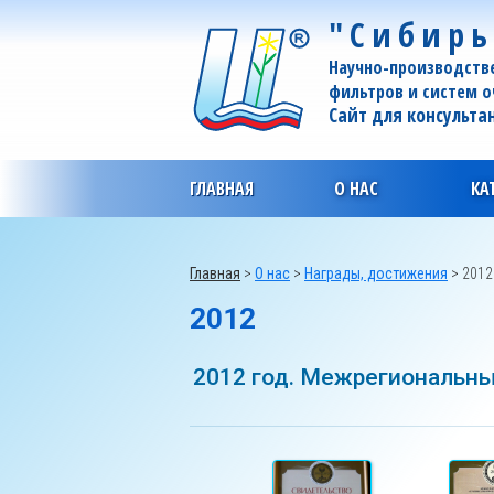
"Сибирь
Научно-производств
фильтров и систем 
Сайт для консульта
ГЛАВНАЯ
О НАС
КА
Главная
>
О нас
>
Награды, достижения
>
2012
2012
2012 год. Межрегиональны