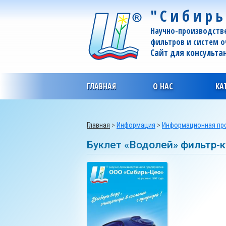
"Сибирь
Научно-производств
фильтров и систем 
Сайт для консульта
ГЛАВНАЯ
О НАС
КА
Главная
>
Информация
>
Информационная пр
Буклет «Водолей» фильтр-