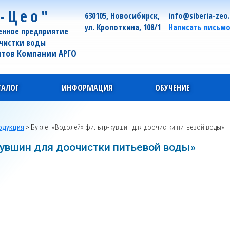
-Цео"
630105, Новосибирск,
info@siberia-zeo
ул. Кропоткина, 108/1
Написать письм
енное предприятие
очистки воды
нтов Компании АРГО
ТАЛОГ
ИНФОРМАЦИЯ
ОБУЧЕНИЕ
одукция
>
Буклет «Водолей» фильтр-кувшин для доочистки питьевой воды»
кувшин для доочистки питьевой воды»