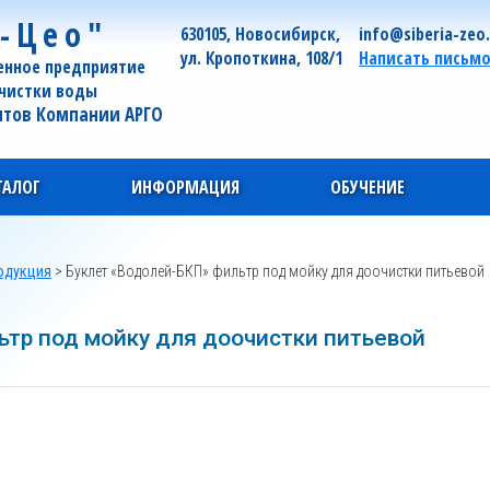
-Цео"
630105, Новосибирск,
info@siberia-zeo
ул. Кропоткина, 108/1
Написать письм
енное предприятие
очистки воды
нтов Компании АРГО
ТАЛОГ
ИНФОРМАЦИЯ
ОБУЧЕНИЕ
одукция
>
Буклет «Водолей-БКП» фильтр под мойку для доочистки питьевой
ьтр под мойку для доочистки питьевой