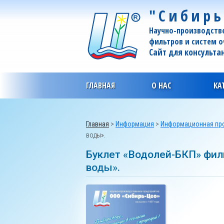
"Сибирь
Научно-производств
фильтров и систем 
Сайт для консульта
ГЛАВНАЯ
О НАС
КА
Главная
>
Информация
>
Информационная пр
воды».
Буклет «Водолей-БКП» фил
воды».