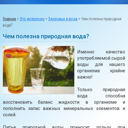
Главная
>
Это интересно
>
Здоровье и вода
>
Чем полезна природная
вода?
Чем полезна природная вода?
Именно качество
употребляемой сырой
воды для нашего
организма крайне
важно!
⠀
Только природная
вода способна
восстановить баланс жидкости в организме и
пополнить запас важных минеральных элементов и
солей.
⠀
Питье природной воды приносит пользу при