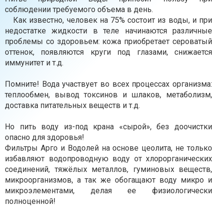
соблюдении требуемого объема в день.
⠀ Как известно, человек на 75% состоит из воды, и при
недостатке жидкости в теле начинаются различные
проблемы со здоровьем: кожа приобретает сероватый
оттенок, появляются круги под глазами, снижается
иммунитет и т.д.
⠀
Помните! Вода участвует во всех процессах организма:
теплообмен, вывод токсинов и шлаков, метаболизм,
доставка питательных веществ и т.д.
⠀
Но пить воду из-под крана «сырой», без доочистки
опасно для здоровья! ⠀
Фильтры Арго и Водолей на основе цеолита, не только
избавляют водопроводную воду от хлорорганических
соединений, тяжёлых металлов, гуминовых веществ,
микроорганизмов, а так же обогащают воду микро и
микроэлементами, делая ее физиологически
полноценной!
⠀